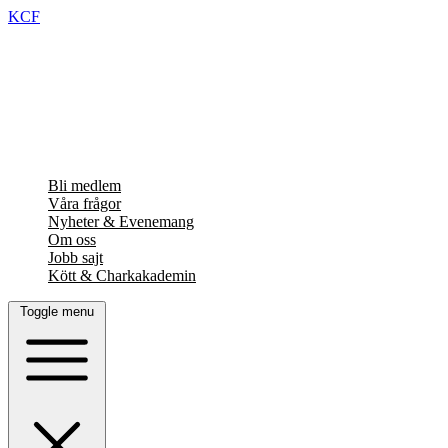
KCF
Bli medlem
Våra frågor
Nyheter & Evenemang
Om oss
Jobb sajt
Kött & Charkakademin
Toggle menu