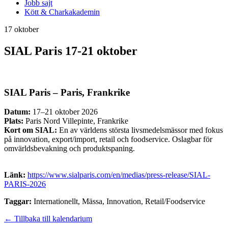
Jobb sajt
Kött & Charkakademin
17 oktober
SIAL Paris 17-21 oktober
SIAL Paris – Paris, Frankrike
Datum:
17–21 oktober 2026
Plats:
Paris Nord Villepinte, Frankrike
Kort om SIAL:
En av världens största livsmedelsmässor med fokus
på innovation, export/import, retail och foodservice. Oslagbar för
omvärldsbevakning och produktspaning.
Länk:
https://www.sialparis.com/en/medias/press-release/SIAL-
PARIS-2026
Taggar:
Internationellt, Mässa, Innovation, Retail/Foodservice
← Tillbaka till kalendarium