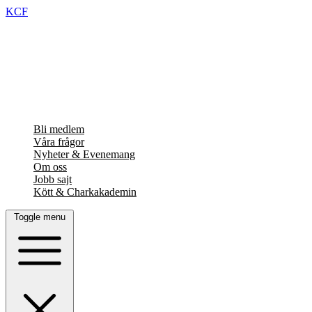
KCF
Bli medlem
Våra frågor
Nyheter & Evenemang
Om oss
Jobb sajt
Kött & Charkakademin
Toggle menu