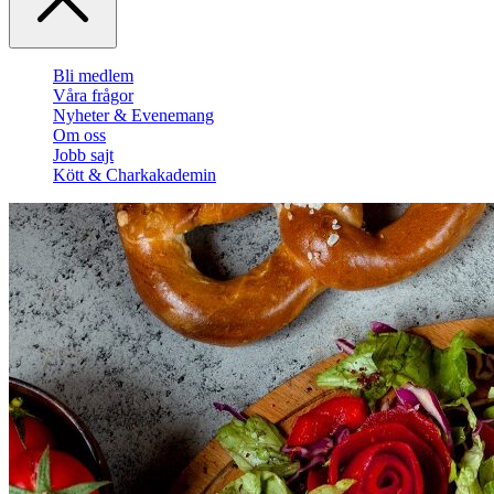
Bli medlem
Våra frågor
Nyheter & Evenemang
Om oss
Jobb sajt
Kött & Charkakademin