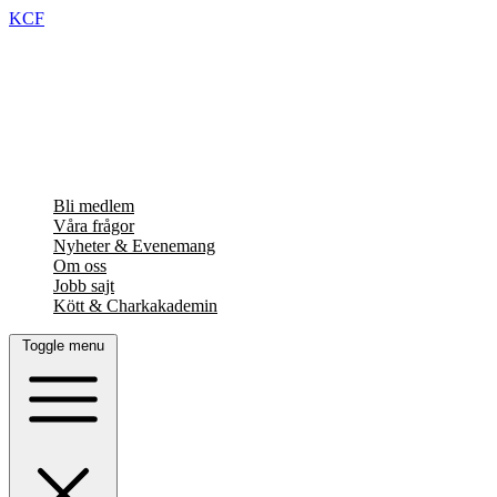
KCF
Bli medlem
Våra frågor
Nyheter & Evenemang
Om oss
Jobb sajt
Kött & Charkakademin
Toggle menu