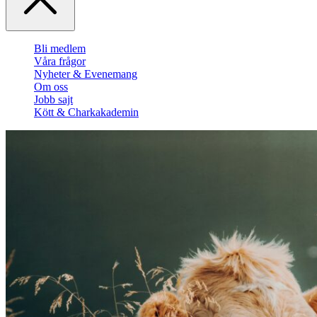
Bli medlem
Våra frågor
Nyheter & Evenemang
Om oss
Jobb sajt
Kött & Charkakademin