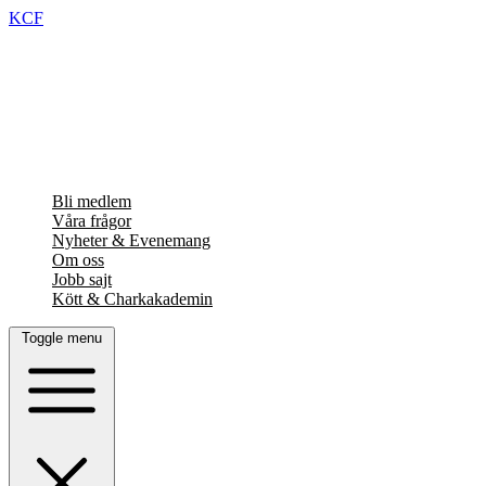
KCF
Bli medlem
Våra frågor
Nyheter & Evenemang
Om oss
Jobb sajt
Kött & Charkakademin
Toggle menu