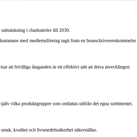
altsänkning i charkuterier till 2030.
n tillsammans med medlemsföretag tagit fram en branschöverenskommelse
ar att frivilliga åtaganden är ett effektivt sätt att driva utvecklingen
er själv vilka produktgrupper som omfattas utifrån det egna sortimentet.
smak, kvalitet och livsmedelssäkerhet säkerställas.