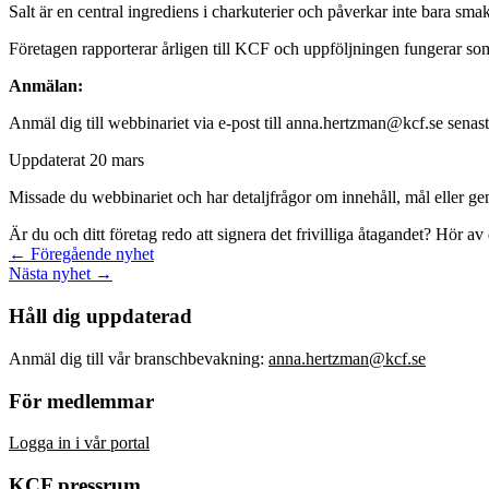
Salt är en central ingrediens i charkuterier och påverkar inte bara s
Företagen rapporterar årligen till KCF och uppföljningen fungerar so
Anmälan:
Anmäl dig till webbinariet via e-post till
anna.hertzman@kcf.se
senast
Uppdaterat 20 mars
Missade du webbinariet och har detaljfrågor om innehåll, mål eller 
Är du och ditt företag redo att signera det frivilliga åtagandet? Hör av 
← Föregående nyhet
Nästa nyhet →
Håll dig uppdaterad
Anmäl dig till vår branschbevakning:
anna.hertzman@kcf.se
För medlemmar
Logga in i vår portal
KCF pressrum