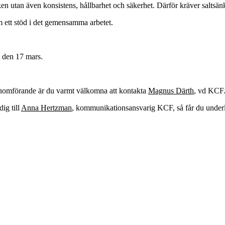
maken utan även konsistens, hållbarhet och säkerhet. Därför kräver salt
m ett stöd i det gemensamma arbetet.
 den 17 mars.
genomförande är du varmt välkomna att kontakta
Magnus Därth
, vd KCF
dig till
Anna Hertzman
, kommunikationsansvarig KCF, så får du underl