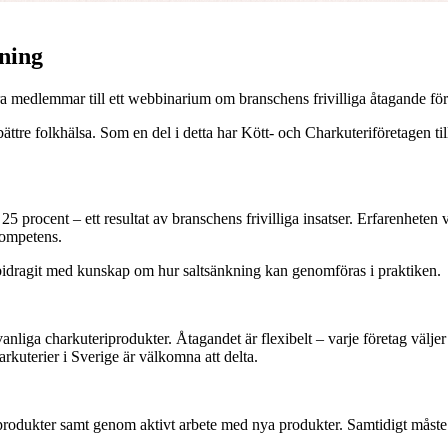
kning
 medlemmar till ett webbinarium om branschens frivilliga åtagande för s
 bättre folkhälsa. Som en del i detta har Kött- och Charkuteriföretage
 procent – ett resultat av branschens frivilliga insatser. Erfarenheten vis
kompetens.
bidragit med kunskap om hur saltsänkning kan genomföras i praktiken.
d vanliga charkuteriprodukter. Åtagandet är flexibelt – varje företag välj
rkuterier i Sverige är välkomna att delta.
 produkter samt genom aktivt arbete med nya produkter. Samtidigt måste 